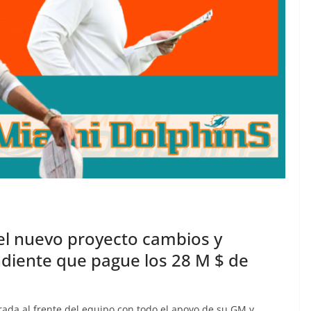
el nuevo proyecto cambios y
diente que pague los 28 M $ de
ada al frente del equipo con todo el apoyo de su GM y