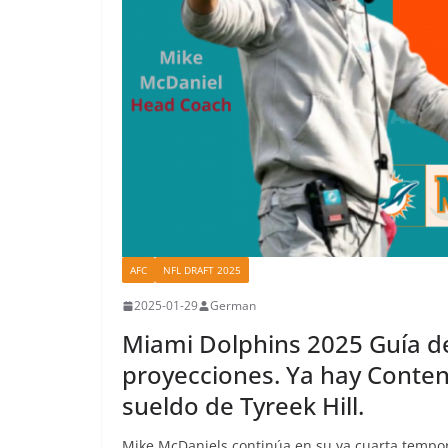
AFC
NFL DRAFT 2025
2025-01-29
German
Miami Dolphins 2025 Guía d
proyecciones. Ya hay Conten
sueldo de Tyreek Hill.
Mike McDaniels continúa en su ya cuarta tempor