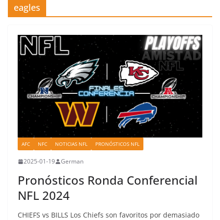
eagles
AFC
NFC
NOTICIAS NFL
PRONÓSTICOS NFL
2025-01-19
German
Pronósticos Ronda Conferencial
NFL 2024
CHIEFS vs BILLS Los Chiefs son favoritos por demasiado